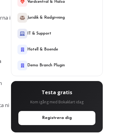
Vardcentral & Halsa
rna i
Juridik & Radgivning
IT & Support
Hotell & Boende
a
Demo Branch Plugin
n
Testa gratis
Kom igång med Bokaklart idag
ta ni
Registrera dig