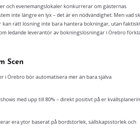
féer och evenemangslokaler konkurrerar om gästernas
em inte längre en lyx – det är en nödvändighet. Men vad ski
r kan rätt lösning inte bara hantera bokningar, utan faktisk
 Som ledande leverantör av bokningslösningar i Örebro förkl
om Scen
r i Örebro bör automatisera mer än bara själva
ows med upp till 80% – direkt positivt på er kvällsplaneri
ar era ytor baserat på bordstorlek, sällskapsstorlek och