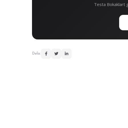
Testa Bokaklart g
Dela: