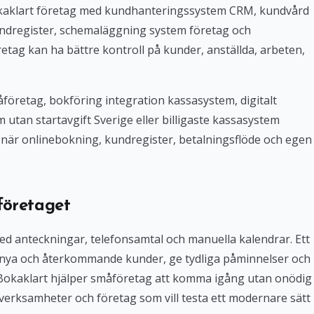
Bokaklart företag med kundhanteringssystem CRM, kundvård
ndregister, schemaläggning system företag och
tag kan ha bättre kontroll på kunder, anställda, arbeten,
företag, bokföring integration kassasystem, digitalt
tan startavgift Sverige eller billigaste kassasystem
iv när onlinebokning, kundregister, betalningsflöde och egen
företaget
med anteckningar, telefonsamtal och manuella kalendrar. Ett
 nya och återkommande kunder, ge tydliga påminnelser och
. Bokaklart hjälper småföretag att komma igång utan onödig
verksamheter och företag som vill testa ett modernare sätt