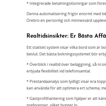
* Integrerade betalningslösningar som fören
Denna automatisering frigör enormt med tid f
Örebro en personlig och minnesvärd uppleve
Realtidsinsikter: Er Bästa Aff
Ett statiskt system visar vilka bord som är bo
beslut. Det bästa bokningssystemet bör erbj
* Överblick i realtid över beläggning, så ni 
erbjuda flexibilitet vid telefonsamtal.
* Prestandaanalys som tydligt visar era topp
kan använda för att optimera ert schema, m
* Gästprofilhantering som hjälper er att k
preferenser, vilket bygger lo