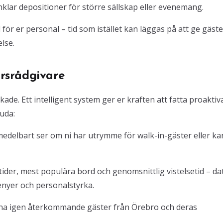
klar depositioner för större sällskap eller evenemang.
ör er personal – tid som istället kan läggas på att ge gäste
lse.
ärsrådgivare
kade. Ett intelligent system ger er kraften att fatta proaktiv
uda:
omedelbart ser om ni har utrymme för walk-in-gäster eller ka
tider, mest populära bord och genomsnittlig vistelsetid – da
enyer och personalstyrka.
änna igen återkommande gäster från Örebro och deras