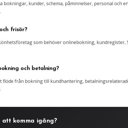
ra bokningar, kunder, schema, påminnelser, personal och e
.
ch frisör?
 skönhetsföretag som behöver onlinebokning, kundregister,
bokning och betalning?
gt flöde från bokning till kundhantering, betalningsrelaterad
.
 att komma igång?