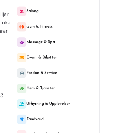
Salong
ljer
t öka
Gym & Fitness
arar
Massage & Spa
Event & Biljetter
Fordon & Service
Hem & Tjanster
ng
Uthyrning & Upplevelser
Tandvard