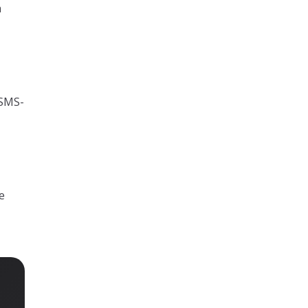
n
 SMS-
e