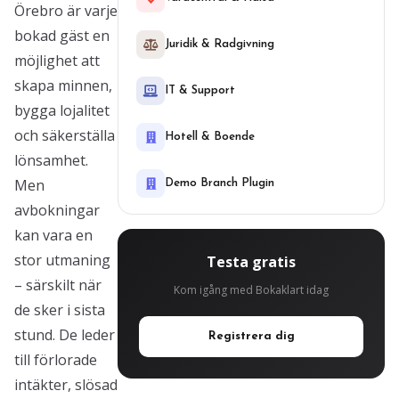
Örebro är varje
bokad gäst en
Juridik & Radgivning
möjlighet att
skapa minnen,
IT & Support
bygga lojalitet
och säkerställa
Hotell & Boende
lönsamhet.
Men
Demo Branch Plugin
avbokningar
kan vara en
stor utmaning
Testa gratis
– särskilt när
Kom igång med Bokaklart idag
de sker i sista
stund. De leder
Registrera dig
till förlorade
intäkter, slösad