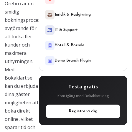
Örebro är en
smidig
Juridik & Radgivning
bokningsprocess
avgörande för
IT & Support
att locka fler
kunder och
Hotell & Boende
maximera
uthyrningen.
Demo Branch Plugin
Med
Bokaklart.se
kan du erbjuda
Testa gratis
dina gäster
Kom igång med Bokaklart idag
möjligheten att
boka direkt
Registrera dig
online, vilket
sparar tid och