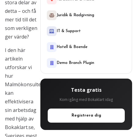
stora delar av
detta – och få
Juridik & Radgivning
mer tid till det
som verkligen
IT & Support
ger värde?
Hotell & Boende
I den här
artikeln
Demo Branch Plugin
utforskar vi
hur
Malmökonsulter
Testa gratis
kan
Kom igång med Bokaklart idag
effektivisera
sin arbetsdag
Registrera dig
med hjälp av
Bokaklart.se,
Sveriges mest