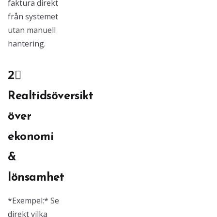
faktura direkt
från systemet
utan manuell
hantering.
2⃣
Realtidsöversikt
över
ekonomi
&
lönsamhet
*Exempel:* Se
direkt vilka