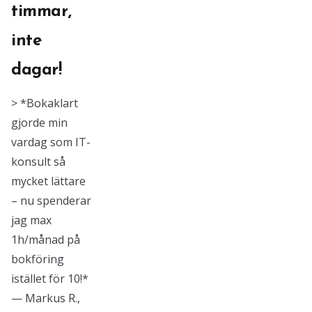
timmar,
inte
dagar!
> *Bokaklart
gjorde min
vardag som IT-
konsult så
mycket lättare
– nu spenderar
jag max
1h/månad på
bokföring
istället för 10!*
— Markus R.,