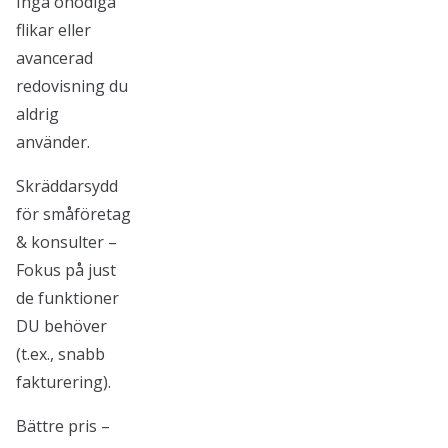
Inga onödiga
flikar eller
avancerad
redovisning du
aldrig
använder.
Skräddarsydd
för småföretag
& konsulter –
Fokus på just
de funktioner
DU behöver
(t.ex., snabb
fakturering).
Bättre pris –