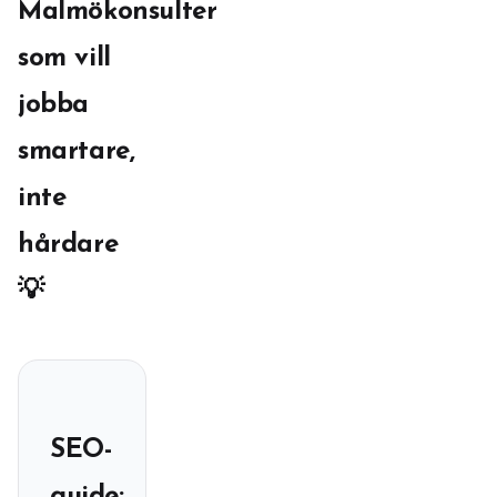
Malmökonsulter
som vill
jobba
smartare,
inte
hårdare
💡
SEO-