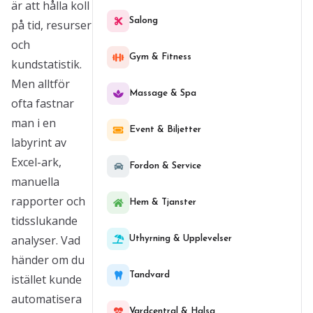
är att hålla koll
Salong
på tid, resurser
och
Gym & Fitness
kundstatistik.
Men alltför
Massage & Spa
ofta fastnar
man i en
Event & Biljetter
labyrint av
Excel-ark,
Fordon & Service
manuella
rapporter och
Hem & Tjanster
tidsslukande
analyser. Vad
Uthyrning & Upplevelser
händer om du
Tandvard
istället kunde
automatisera
Vardcentral & Halsa