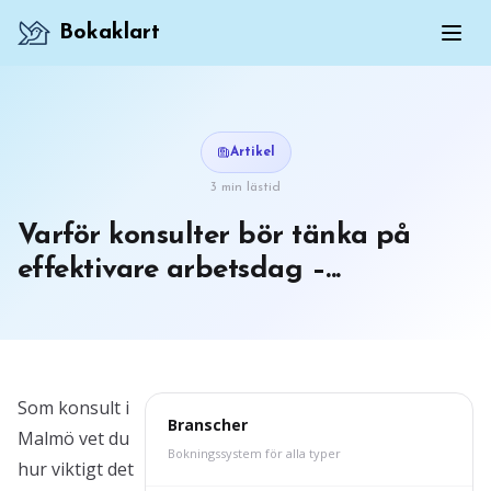
Bokaklart
Artikel
3 min lästid
Varför konsulter bör tänka på
effektivare arbetsdag –...
Som konsult i
Branscher
Malmö vet du
Bokningssystem för alla typer
hur viktigt det