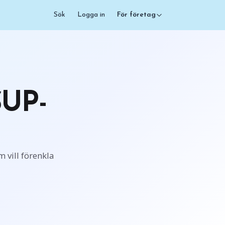
Sök
Logga in
För företag
SUP-
 vill förenkla