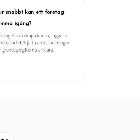
r snabbt kan ett företag
omma igång?
retaget kan skapa konto, lägga in
änster och börja ta emot bokningar
r grunduppgifterna är klara.
ning