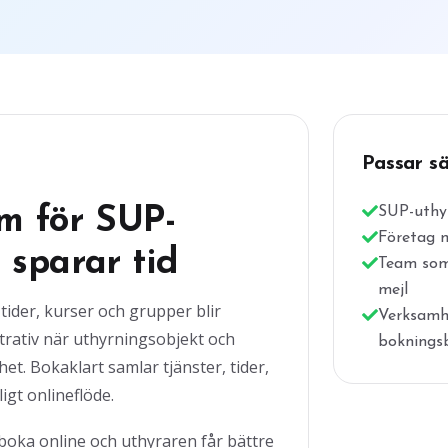
Passar sä
m för SUP-
SUP-uthyr
Företag 
 sparar tid
Team som 
mejl
tider, kurser och grupper blir
Verksamhe
rativ när uthyrningsobjekt och
bokningsb
het. Bokaklart samlar tjänster, tider,
igt onlineflöde.
oka online och uthyraren får bättre