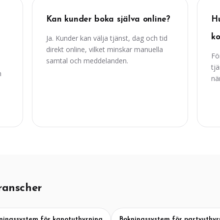
Kan kunder boka själva online?
Hu
k
Ja. Kunder kan välja tjänst, dag och tid
direkt online, vilket minskar manuella
Fö
samtal och meddelanden.
tj
m
nä
ranscher
ningssystem för kanotuthyrning
Bokningssystem för partyuthyr