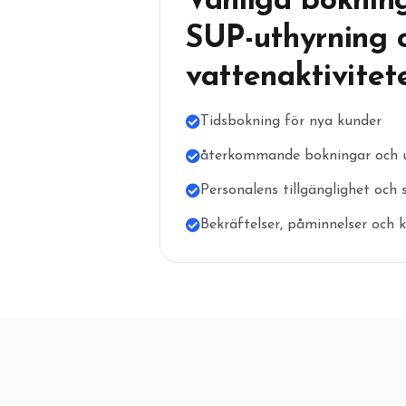
Vanliga bokning
SUP-uthyrning 
vattenaktivitet
Tidsbokning för nya kunder
återkommande bokningar och u
Personalens tillgänglighet och
Bekräftelser, påminnelser och