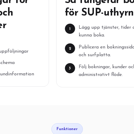
ar för
Så fungerar b
och
för SUP-uthyrn
er
Lägg upp tjänster, tider
1
kunna boka.
Publicera en bokningssid
2
ppföljningar
och surfplatta.
 schema
Följ bokningar, kunder oc
3
 kundinformation
administrativt flöde.
Funktioner