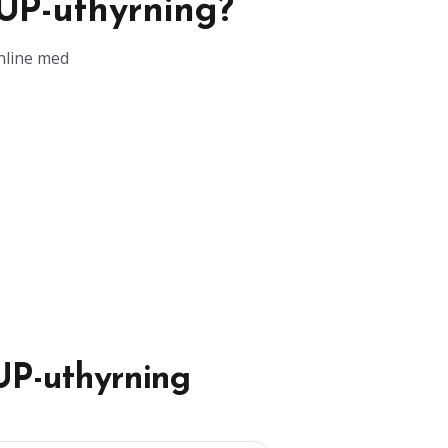
UP-uthyrning?
online med
UP-uthyrning