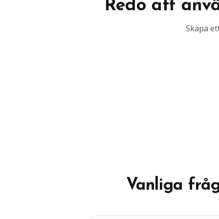
Redo att anv
Skapa ett
Vanliga frå